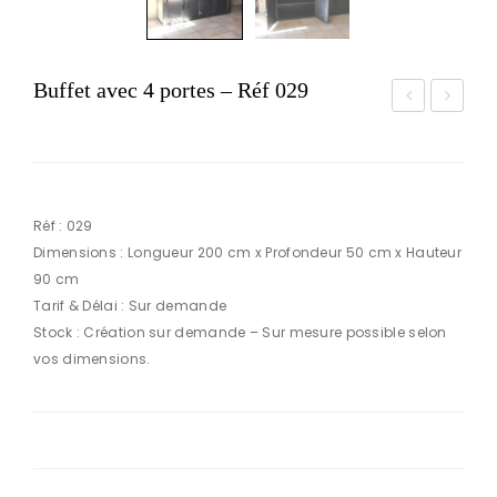
Buffet avec 4 portes – Réf 029
uéri
eu
do
ble
n
tv
d’a
ave
Réf : 029
pp
c 3
Dimensions : Longueur 200 cm x Profondeur 50 cm x Hauteur
90 cm
oin
tiroi
Tarif & Délai : Sur demande
t –
rs –
Stock : Création sur demande – Sur mesure possible selon
Réf
Réf
vos dimensions.
038
028