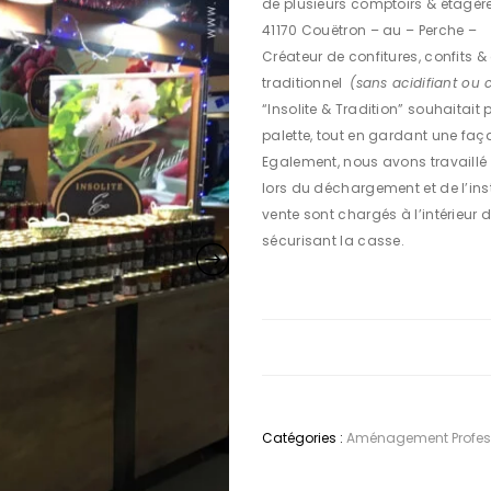
de plusieurs comptoirs & étagère
41170 Couëtron – au – Perche –
Créateur de confitures, confits 
traditionnel
(sans acidifiant ou c
“Insolite & Tradition” souhaitait
palette, tout en gardant une faça
Egalement, nous avons travaillé
lors du déchargement et de l’inst
vente sont chargés à l’intérieur 
sécurisant la casse.
Catégories :
Aménagement Profes