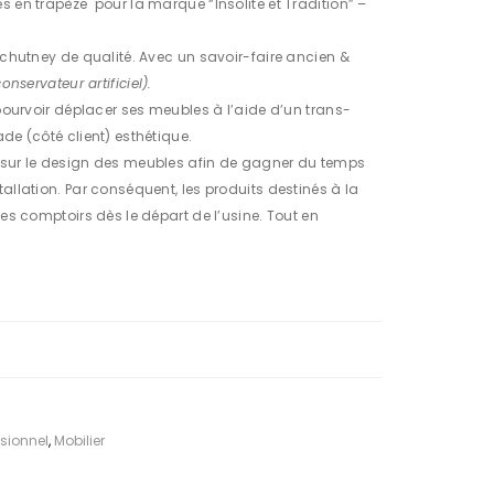
une
s en trapèze pour la marque “Insolite et Tradition” –
mai
& chutney de qualité. Avec un savoir-faire ancien &
son
onservateur artificiel).
d’h
 pourvoir déplacer ses meubles à l’aide d’un trans-
ôte
de (côté client) esthétique.
s &
 sur le design des meubles afin de gagner du temps
gît
allation. Par conséquent, les produits destinés à la
des comptoirs dès le départ de l’usine. Tout en
e
sionnel
,
Mobilier