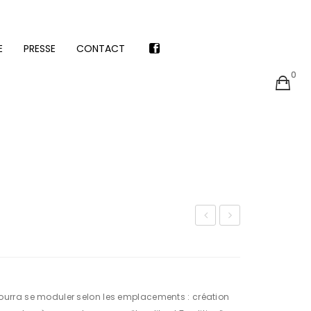
E
PRESSE
CONTACT
0
No products in the cart.
PRESSE
CONTACT
ac
obil
ca
ier
bas
po
ur
rra se moduler selon les emplacements : création