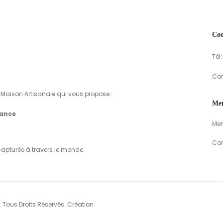
Coo
Tél
Con
Maison Artisanale qui vous propose :
Men
rance
Men
Con
capturée à travers le monde.
. Tous Droits Réservés. Création